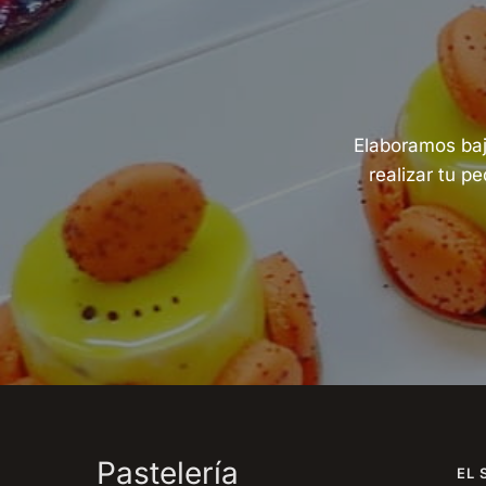
Elaboramos baj
realizar tu p
Pastelería
EL 