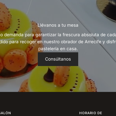
Llévanos a tu mesa
o demanda para garantizar la frescura absoluta de cad
edido para recoger en nuestro obrador de Arrecife y disfru
pastelería en casa.
Consúltanos
SALÓN
HORARIO DE